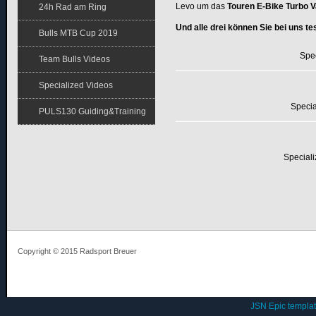
Levo um das
Touren E-Bike Turbo 
24h Rad am Ring
Und alle drei können Sie bei uns te
Bulls MTB Cup 2019
Spe
Team Bulls Videos
Specialized Videos
Specia
PULS130 Guiding&Training
Speciali
Copyright © 2015 Radsport Breuer
JSN Epic templa