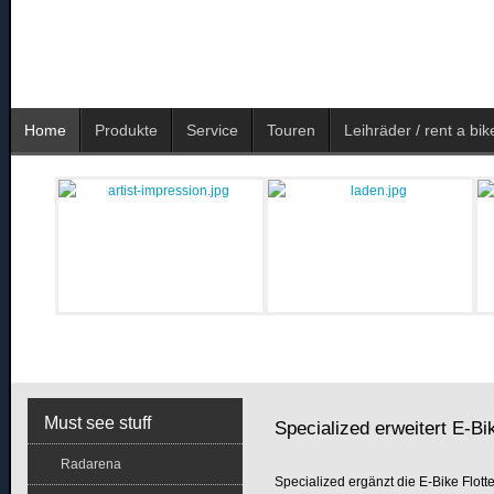
Home
Produkte
Service
Touren
Leihräder / rent a bik
Must see stuff
Specialized erweitert E-B
Radarena
Specialized ergänzt die E-Bike Flot