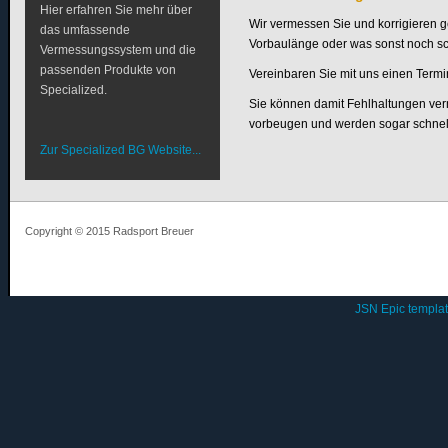
Hier erfahren Sie mehr über
Wir vermessen Sie und korrigieren ge
das umfassende
Vorbaulänge oder was sonst noch schi
Vermessungssystem und die
passenden Produkte von
Vereinbaren Sie mit uns einen Termi
Specialized.
Sie können damit Fehlhaltungen v
vorbeugen und werden sogar schnel
Zur Specialized BG Website...
Copyright © 2015 Radsport Breuer
JSN Epic templa